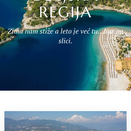
REGIJA
Zima nam stiže a leto je već tu…bar na
slici.